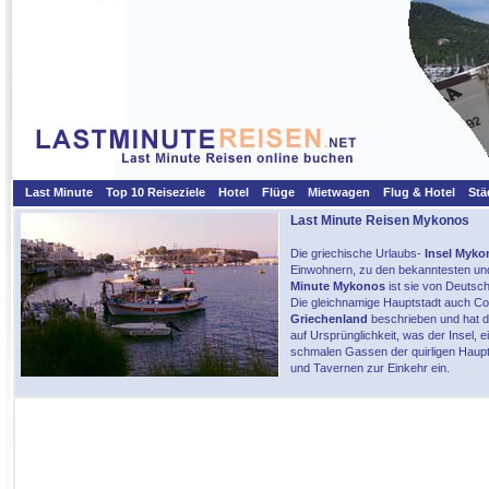
Last Minute
Top 10 Reiseziele
Hotel
Flüge
Mietwagen
Flug & Hotel
Stä
Last Minute Reisen Mykonos
Die griechische Urlaubs-
Insel Myko
Einwohnern, zu den bekanntesten und
Minute Mykonos
ist sie von Deutsch
Die gleichnamige Hauptstadt auch Co
Griechenland
beschrieben und hat de
auf Ursprünglichkeit, was der Insel, e
schmalen Gassen der quirligen Haupts
und Tavernen zur Einkehr ein.