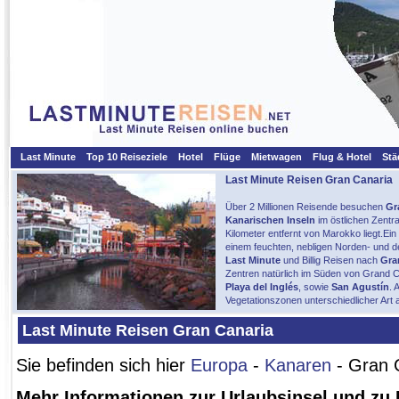
Last Minute
Top 10 Reiseziele
Hotel
Flüge
Mietwagen
Flug & Hotel
Stä
Last Minute Reisen Gran Canaria
Über 2 Millionen Reisende besuchen
Gr
Kanarischen Inseln
im östlichen Zentra
Kilometer entfernt von Marokko liegt.Ein
einem feuchten, nebligen Norden- und d
Last Minute
und Billig Reisen nach
Gra
Zentren natürlich im Süden von Grand C
Playa del Inglés
, sowie
San Agustín
. 
Vegetationszonen unterschiedlicher Art 
Last Minute Reisen Gran Canaria
Sie befinden sich hier
Europa
-
Kanaren
- Gran 
Mehr Informationen zur Urlaubsinsel und zu 