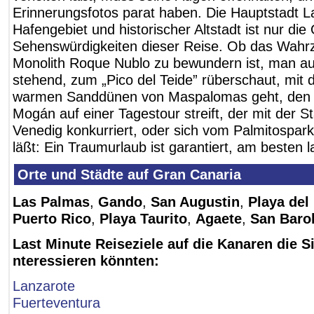
Erinnerungsfotos parat haben. Die Hauptstadt L
Hafengebiet und historischer Altstadt ist nur die
Sehenswürdigkeiten dieser Reise. Ob das Wahr
Monolith Roque Nublo zu bewundern ist, man au
stehend, zum „Pico del Teide” rüberschaut, mit
warmen Sanddünen von Maspalomas geht, den F
Mogán auf einer Tagestour streift, der mit der S
Venedig konkurriert, oder sich vom Palmitospar
läßt: Ein Traumurlaub ist garantiert, am besten l
Orte und Städte auf Gran Canaria
Las Palmas
,
Gando
,
San Augustin
,
Playa del
Puerto Rico
,
Playa Taurito
,
Agaete
,
San Baro
Last Minute Reiseziele auf die Kanaren die S
nteressieren könnten:
Lanzarote
Fuerteventura