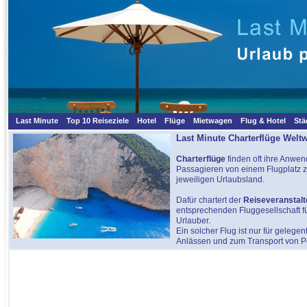
Last Minute
Top 10 Reiseziele
Hotel
Flüge
Mietwagen
Flug & Hotel
Stä
Last Minute Charterflüge Weltw
Charterflüge
finden oft ihre Anwen
Passagieren von einem Flugplatz zu
jeweiligen Urlaubsland.
Dafür chartert der
Reiseveranstalt
entsprechenden Fluggesellschaft f
Urlauber.
Ein solcher Flug ist nur für gelege
Anlässen und zum Transport von P